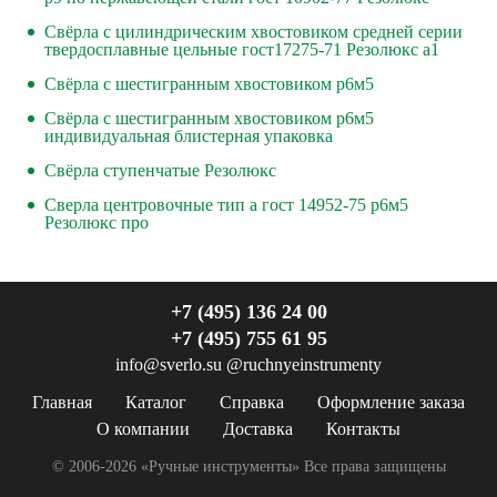
Свёрла с цилиндрическим хвостовиком средней серии
твердосплавные цельные гост17275-71 Резолюкс а1
Свёрла с шестигранным хвостовиком р6м5
Свёрла с шестигранным хвостовиком р6м5
индивидуальная блистерная упаковка
Свёрла ступенчатые Резолюкс
Сверла центровочные тип а гост 14952-75 р6м5
Резолюкс про
+7 (495) 136 24 00
+7 (495) 755 61 95
info@sverlo.su
@ruchnyeinstrumenty
Главная
Каталог
Справка
Оформление заказа
О компании
Доставка
Контакты
© 2006-2026 «Ручные инструменты»
Все права защищены