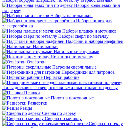
Наборы борфрез (шарошек) по металлу твердосплавных
Наборы кольцевых пил
по дереву
Наборы напильников
Наборы пилок для
электролобзика
Наборы плашек и метчиков
Наборы свёрл по металлу
Надфили и наборы надфилей
Напильники
Напильники с ручками
Ножницы по металлу
Отвёртки
Патроны сверлильные
Переходники для патронов
Перчатки рабочие
Пилы дисковые с твердосплавными пластинами по дереву
Плашки
Полотна ножовочные
Развёртки
Резцы
Свёрла по дереву
Свёрла по металлу
Свёрла по стеклу