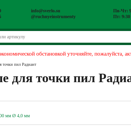
0
info@sverlo.su
Пн-Чт: 9
5
@ruchnyeinstrumenty
Пт: 9:30
экономической обстановкой уточняйте, пожалуйста, ак
я точки пил Радиант
е для точки пил Ради
0 мм Ø 4,0 мм