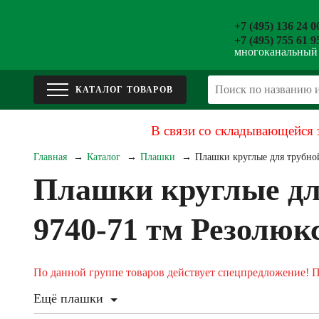
+7 (495) 136 24 0
+7 (495) 755 61 9
многоканальный
В связи со складывающейся 
Главная
Каталог
Плашки
Плашки круглые для трубно
Плашки круглые дл
9740-71 тм Резолюк
По данной группе товаров действует спецпредложение! 
Ещё плашки