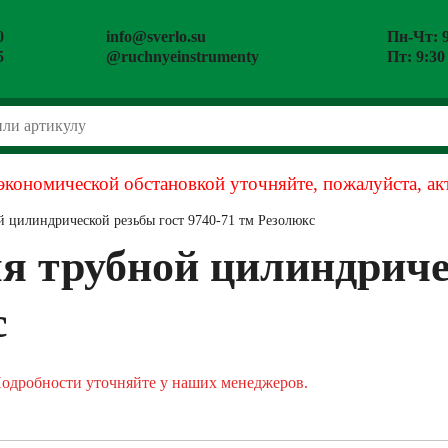
0
info@sverlo.su
Пн-Чт: 9
5
@ruchnyeinstrumenty
Пт: 9:30
экономической обстановкой уточняйте, пожалуйста, ак
й цилиндрической резьбы гост 9740-71 тм Резолюкс
я трубной цилиндриче
с
Подробности уточняйте у наших менеджеров.