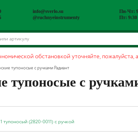
0
info@sverlo.su
Пн-Чт: 9
5
@ruchnyeinstrumenty
Пт: 9:30
ономической обстановкой уточняйте, пожалуйста, 
ские тупоносые с ручками Радиант
е тупоносые с ручкам
 тупоносый (2820-0011) с ручкой