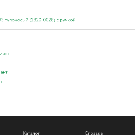
3 тупоносый (2820-0028) с ручкой
диант
иант
нт
Каталог
Справка