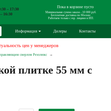
Пока в корзине пусто
:30 – 17:30
Минимальная сумма заказа -
10 000 руб.
 – 16:30
Бесплатная доставка по Москве.
Работаем только с юр. лицами и ИП.
Информация
Дилеры
Контакты
туальность цен у менеджеров
направляющим сверлом Резолюкс
кой плитке 55 мм с