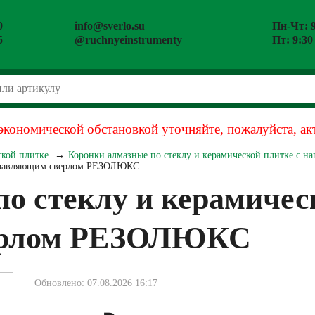
0
info@sverlo.su
Пн-Чт: 9
5
@ruchnyeinstrumenty
Пт: 9:30
экономической обстановкой уточняйте, пожалуйста, ак
ской плитке
Коронки алмазные по стеклу и керамической плитке с 
направляющим сверлом РЕЗОЛЮКС
о стеклу и керамичес
ерлом РЕЗОЛЮКС
Обновлено: 07.08.2026 16:17