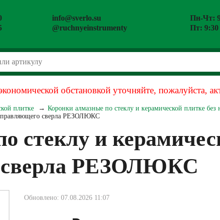
0
info@sverlo.su
Пн-Чт: 9
5
@ruchnyeinstrumenty
Пт: 9:30
экономической обстановкой уточняйте, пожалуйста, ак
ской плитке
Коронки алмазные по стеклу и керамической плитке без
 направляющего сверла РЕЗОЛЮКС
о стеклу и керамичес
о сверла РЕЗОЛЮКС
Обновлено: 07.08.2026 11:07