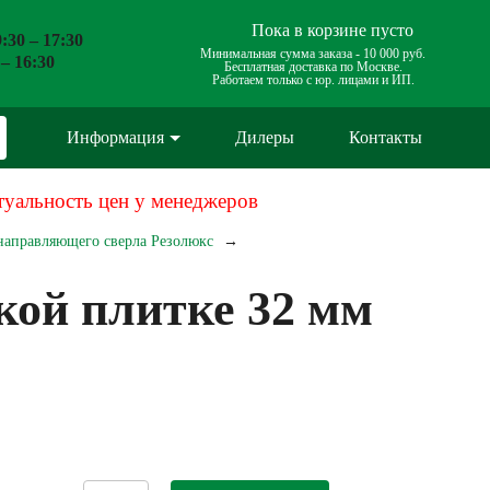
Пока в корзине пусто
:30 – 17:30
Минимальная сумма заказа -
10 000 руб.
 – 16:30
Бесплатная доставка по Москве.
Работаем только с юр. лицами и ИП.
Информация
Дилеры
Контакты
туальность цен у менеджеров
 направляющего сверла Резолюкс
кой плитке 32 мм