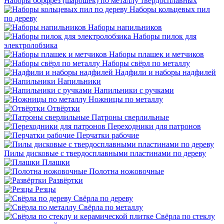
Наборы борфрез (шарошек) по металлу твердосплавных
Наборы кольцевых пил
по дереву
Наборы напильников
Наборы пилок для
электролобзика
Наборы плашек и метчиков
Наборы свёрл по металлу
Надфили и наборы надфилей
Напильники
Напильники с ручками
Ножницы по металлу
Отвёртки
Патроны сверлильные
Переходники для патронов
Перчатки рабочие
Пилы дисковые с твердосплавными пластинами по дереву
Плашки
Полотна ножовочные
Развёртки
Резцы
Свёрла по дереву
Свёрла по металлу
Свёрла по стеклу