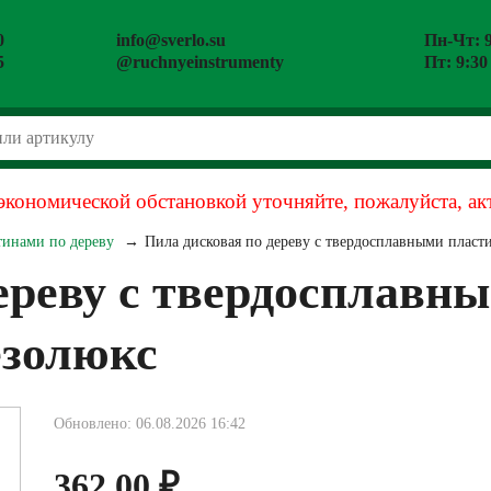
0
info@sverlo.su
Пн-Чт: 9
5
@ruchnyeinstrumenty
Пт: 9:30
экономической обстановкой уточняйте, пожалуйста, ак
тинами по дереву
Пила дисковая по дереву с твердосплавными пласт
ереву с твердосплавн
езолюкс
Обновлено: 06.08.2026 16:42
362.00
₽