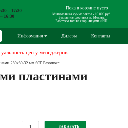
Пока в корзине пусто
:30 – 17:30
Минимальная сумма заказа -
10 000 руб.
 – 16:30
Бесплатная доставка по Москве.
Работаем только с юр. лицами и ИП.
Информация
Дилеры
Контакты
туальность цен у менеджеров
инами 230х30-32 мм 60Т Резолюкс
ыми пластинами
ЗАКАЗАТЬ