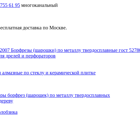
 755 61 95
многоканальный
есплатная доставка по Москве.
Борфрезы (шарошки) по металлу твердосплавные гост 5278
ля дрелей и перфораторов
 алмазные по стеклу и керамической плитке
ры борфрез (шарошек) по металлу твердосплавных
дереву
олобзика