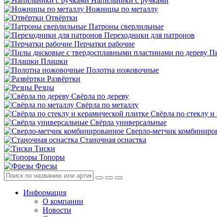
Напильники с ручками
Ножницы по металлу
Отвёртки
Патроны сверлильные
Переходники для патронов
Перчатки рабочие
Пи
Плашки
Полотна ножовочные
Развёртки
Резцы
Свёрла по дереву
Свёрла по металлу
Свёрла по стеклу и
Свёрла универсальные
Сверло-метчик комбиниро
Станочная оснастка
Тиски
Топоры
Фрезы
Информация
О компании
Новости