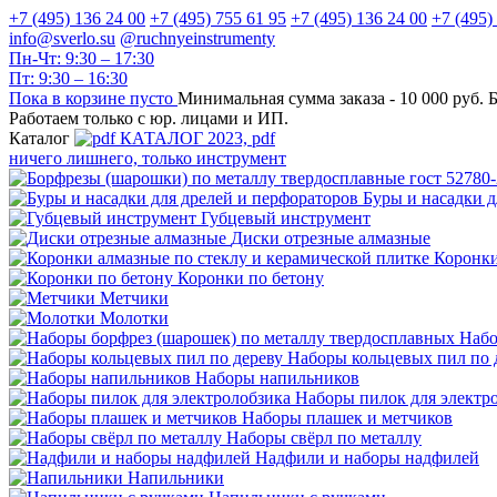
+7 (495) 136 24 00
+7 (495) 755 61 95
+7 (495) 136 24 00
+7 (495)
info@sverlo.su
@ruchnyeinstrumenty
Пн-Чт: 9:30 – 17:30
Пт: 9:30 – 16:30
Пока в корзине пусто
Минимальная сумма заказа -
10 000 руб.
Б
Работаем только с юр. лицами и ИП.
Каталог
КАТАЛОГ 2023, рdf
ничего лишнего, только инструмент
Буры и насадки д
Губцевый инструмент
Диски отрезные алмазные
Коронки
Коронки по бетону
Метчики
Молотки
Набо
Наборы кольцевых пил по 
Наборы напильников
Наборы пилок для электр
Наборы плашек и метчиков
Наборы свёрл по металлу
Надфили и наборы надфилей
Напильники