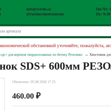
0
info@sverlo.su
Пн-Чт: 9
5
@ruchnyeinstrumenty
Пт: 9:30
экономической обстановкой уточняйте, пожалуйста, ак
сдс+ для коронок твердосплавных по бетону Резолюкс
Хвостовик д
ронок SDS+ 600мм РЕ
Обновлено: 05.08.2026 17:25
460.00
₽