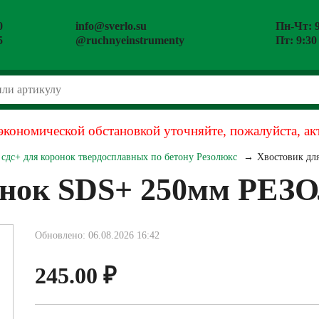
0
info@sverlo.su
Пн-Чт: 9
5
@ruchnyeinstrumenty
Пт: 9:30
экономической обстановкой уточняйте, пожалуйста, ак
сдс+ для коронок твердосплавных по бетону Резолюкс
Хвостовик д
ронок SDS+ 250мм РЕ
Обновлено: 06.08.2026 16:42
245.00
₽