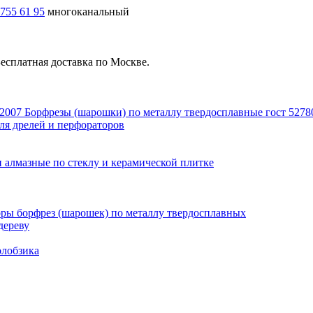
 755 61 95
многоканальный
есплатная доставка по Москве.
Борфрезы (шарошки) по металлу твердосплавные гост 5278
ля дрелей и перфораторов
 алмазные по стеклу и керамической плитке
ры борфрез (шарошек) по металлу твердосплавных
дереву
олобзика