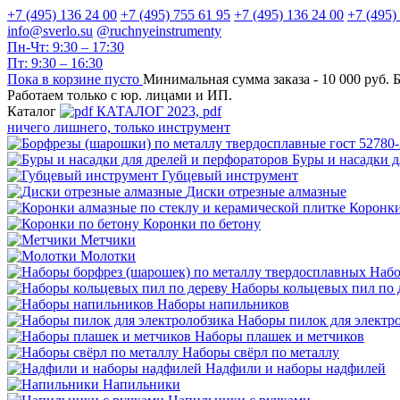
+7 (495) 136 24 00
+7 (495) 755 61 95
+7 (495) 136 24 00
+7 (495)
info@sverlo.su
@ruchnyeinstrumenty
Пн-Чт: 9:30 – 17:30
Пт: 9:30 – 16:30
Пока в корзине пусто
Минимальная сумма заказа -
10 000 руб.
Б
Работаем только с юр. лицами и ИП.
Каталог
КАТАЛОГ 2023, рdf
ничего лишнего, только инструмент
Буры и насадки д
Губцевый инструмент
Диски отрезные алмазные
Коронки
Коронки по бетону
Метчики
Молотки
Набо
Наборы кольцевых пил по 
Наборы напильников
Наборы пилок для электр
Наборы плашек и метчиков
Наборы свёрл по металлу
Надфили и наборы надфилей
Напильники