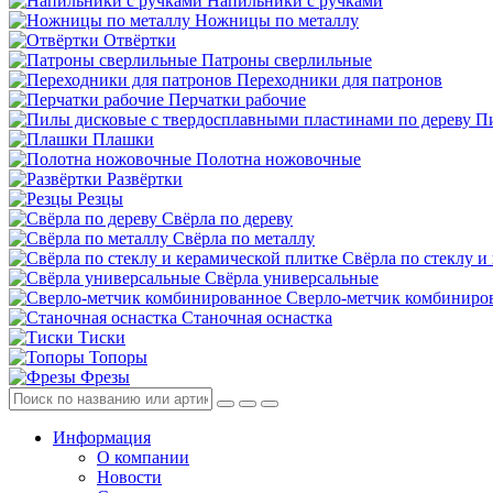
Напильники с ручками
Ножницы по металлу
Отвёртки
Патроны сверлильные
Переходники для патронов
Перчатки рабочие
Пи
Плашки
Полотна ножовочные
Развёртки
Резцы
Свёрла по дереву
Свёрла по металлу
Свёрла по стеклу и
Свёрла универсальные
Сверло-метчик комбиниро
Станочная оснастка
Тиски
Топоры
Фрезы
Информация
О компании
Новости