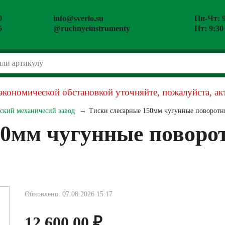
0
info@sverlo.su
Пн-Чт: 9
5
@ruchnyeinstrumenty
Пт: 9:30
экономической обстановкой уточняйте, пожалуйста, ак
ьский механичесий завод
Тиски слесарные 150мм чугунные поворотн
50мм чугунные поворо
Обновлено: 07.08.2026 15:17
12 600.00
₽