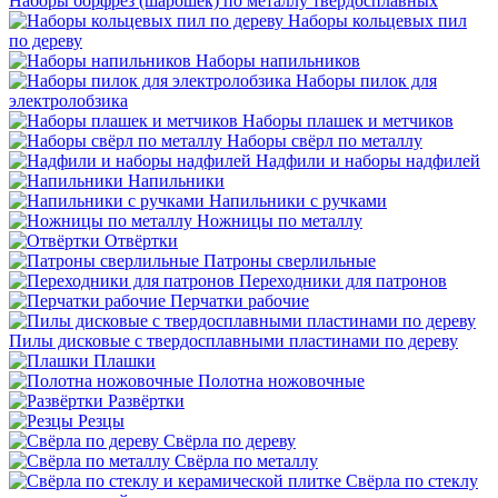
Наборы борфрез (шарошек) по металлу твердосплавных
Наборы кольцевых пил
по дереву
Наборы напильников
Наборы пилок для
электролобзика
Наборы плашек и метчиков
Наборы свёрл по металлу
Надфили и наборы надфилей
Напильники
Напильники с ручками
Ножницы по металлу
Отвёртки
Патроны сверлильные
Переходники для патронов
Перчатки рабочие
Пилы дисковые с твердосплавными пластинами по дереву
Плашки
Полотна ножовочные
Развёртки
Резцы
Свёрла по дереву
Свёрла по металлу
Свёрла по стеклу