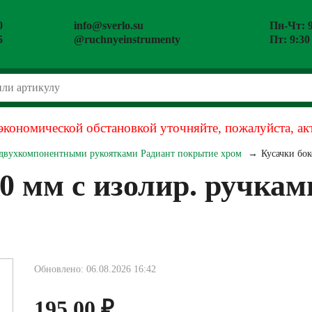
0
info@sverlo.su
Пн-Чт: 9
5
@ruchnyeinstrumenty
Пт: 9:30
экономической обстановкой уточняйте, пожалуйста, ак
 двухкомпонентными рукоятками Радиант покрытие хром
Кусачки бо
60 мм с изолир. ручк
Обновлено: 06.08.2026 16:42
195.00
₽