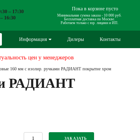
Пока в корзине пусто
:30 – 17:30
Минимальная сумма заказа -
10 000 руб.
 – 16:30
Бесплатная доставка по Москве.
Работаем только с юр. лицами и ИП.
Информация
Дилеры
Контакты
туальность цен у менеджеров
ковые 160 мм с изолир. ручками РАДИАНТ покрытие хром
ами РАДИАНТ
ЗАКАЗАТЬ