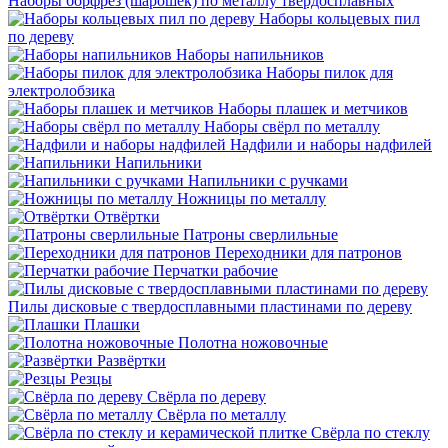
Наборы борфрез (шарошек) по металлу твердосплавных
Наборы кольцевых пил
по дереву
Наборы напильников
Наборы пилок для
электролобзика
Наборы плашек и метчиков
Наборы свёрл по металлу
Надфили и наборы надфилей
Напильники
Напильники с ручками
Ножницы по металлу
Отвёртки
Патроны сверлильные
Переходники для патронов
Перчатки рабочие
Пилы дисковые с твердосплавными пластинами по дереву
Плашки
Полотна ножовочные
Развёртки
Резцы
Свёрла по дереву
Свёрла по металлу
Свёрла по стеклу