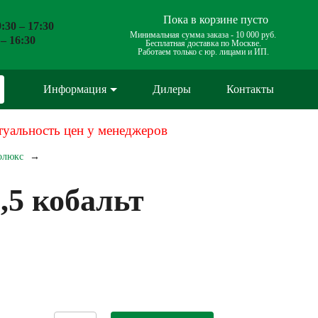
Пока в корзине пусто
:30 – 17:30
Минимальная сумма заказа -
10 000 руб.
 – 16:30
Бесплатная доставка по Москве.
Работаем только с юр. лицами и ИП.
Информация
Дилеры
Контакты
туальность цен у менеджеров
олюкс
,5 кобальт