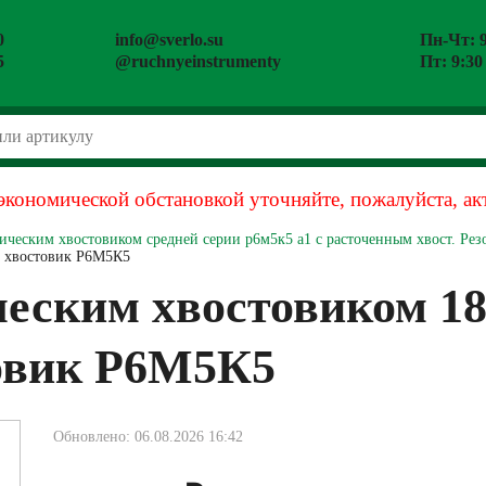
0
info@sverlo.su
Пн-Чт: 9
5
@ruchnyeinstrumenty
Пт: 9:30
экономической обстановкой уточняйте, пожалуйста, ак
ическим хвостовиком средней серии р6м5к5 а1 с расточенным хвост. Рез
й хвостовик Р6М5К5
еским хвостовиком 18
овик Р6М5К5
Обновлено: 06.08.2026 16:42