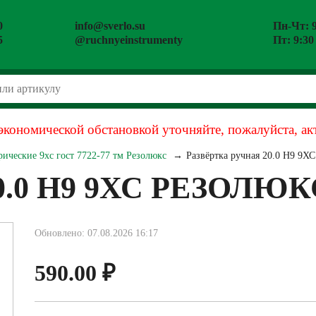
0
info@sverlo.su
Пн-Чт: 9
5
@ruchnyeinstrumenty
Пт: 9:30
экономической обстановкой уточняйте, пожалуйста, ак
ические 9хс гост 7722-77 тм Резолюкс
Развёртка ручная 20.0 Н9 
 20.0 Н9 9ХС РЕЗОЛЮ
Обновлено: 07.08.2026 16:17
590.00
₽