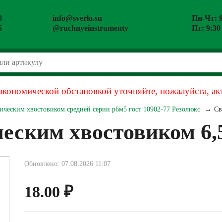
0
info@sverlo.su
Пн-Чт: 9
5
@ruchnyeinstrumenty
Пт: 9:30
экономической обстановкой уточняйте, пожалуйста, ак
ическим хвостовиком средней серии р6м5 гост 10902-77 Резолюкс
Св
еским хвостовиком 6,5
Обновлено: 07.08.2026 11:07
18.00
₽