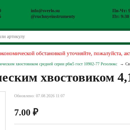
0
info@sverlo.su
Пн-Чт: 9
5
@ruchnyeinstrumenty
Пт: 9:30
экономической обстановкой уточняйте, пожалуйста, ак
ическим хвостовиком средней серии р6м5 гост 10902-77 Резолюкс
Св
еским хвостовиком 4,1
Обновлено: 07.08.2026 11:07
7.00
₽