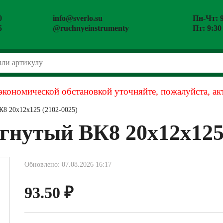
0
info@sverlo.su
Пн-Чт: 9
5
@ruchnyeinstrumenty
Пт: 9:30
экономической обстановкой уточняйте, пожалуйста, ак
К8 20х12х125 (2102-0025)
огнутый ВК8 20х12х125
Обновлено: 07.08.2026 16:17
93.50
₽