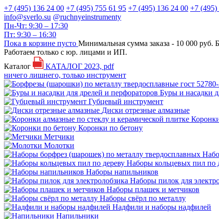
+7 (495) 136 24 00
+7 (495) 755 61 95
+7 (495) 136 24 00
+7 (495)
info@sverlo.su
@ruchnyeinstrumenty
Пн-Чт: 9:30 – 17:30
Пт: 9:30 – 16:30
Пока в корзине пусто
Минимальная сумма заказа -
10 000 руб.
Б
Работаем только с юр. лицами и ИП.
Каталог
КАТАЛОГ 2023, рdf
ничего лишнего, только инструмент
Буры и насадки д
Губцевый инструмент
Диски отрезные алмазные
Коронки
Коронки по бетону
Метчики
Молотки
Набо
Наборы кольцевых пил по 
Наборы напильников
Наборы пилок для электр
Наборы плашек и метчиков
Наборы свёрл по металлу
Надфили и наборы надфилей
Напильники