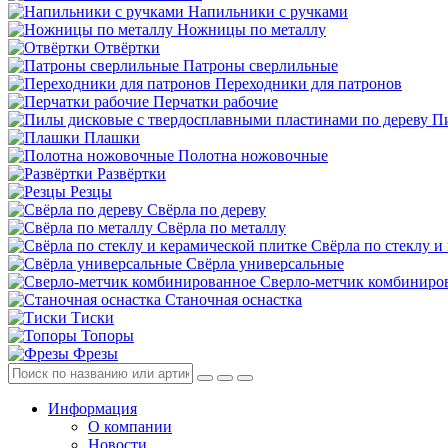
Напильники с ручками
Ножницы по металлу
Отвёртки
Патроны сверлильные
Переходники для патронов
Перчатки рабочие
Пи
Плашки
Полотна ножовочные
Развёртки
Резцы
Свёрла по дереву
Свёрла по металлу
Свёрла по стеклу и
Свёрла универсальные
Сверло-метчик комбиниро
Станочная оснастка
Тиски
Топоры
Фрезы
Информация
О компании
Новости