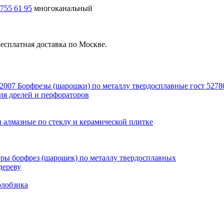
 755 61 95
многоканальный
есплатная доставка по Москве.
Борфрезы (шарошки) по металлу твердосплавные гост 5278
ля дрелей и перфораторов
 алмазные по стеклу и керамической плитке
ры борфрез (шарошек) по металлу твердосплавных
дереву
олобзика