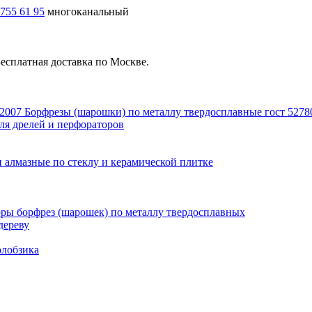
 755 61 95
многоканальный
есплатная доставка по Москве.
Борфрезы (шарошки) по металлу твердосплавные гост 5278
ля дрелей и перфораторов
 алмазные по стеклу и керамической плитке
ры борфрез (шарошек) по металлу твердосплавных
дереву
олобзика