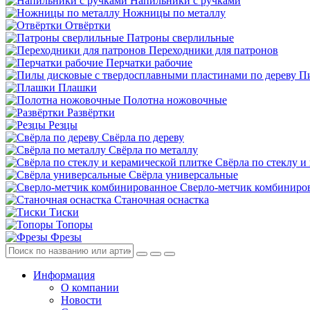
Напильники с ручками
Ножницы по металлу
Отвёртки
Патроны сверлильные
Переходники для патронов
Перчатки рабочие
Пи
Плашки
Полотна ножовочные
Развёртки
Резцы
Свёрла по дереву
Свёрла по металлу
Свёрла по стеклу и
Свёрла универсальные
Сверло-метчик комбиниро
Станочная оснастка
Тиски
Топоры
Фрезы
Информация
О компании
Новости