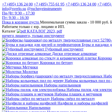
+7 (495) 136 24 00
+7 (495) 755 61 95
+7 (495) 136 24 00
+7 (495)
info@sverlo.su
@ruchnyeinstrumenty
Пн-Чт: 9:30 – 17:30
Пт: 9:30 – 16:30
Пока в корзине пусто
Минимальная сумма заказа -
10 000 руб.
Б
Работаем только с юр. лицами и ИП.
Каталог
КАТАЛОГ 2023, рdf
ничего лишнего, только инструмент
Буры и насадки д
Губцевый инструмент
Диски отрезные алмазные
Коронки
Коронки по бетону
Метчики
Молотки
Набо
Наборы кольцевых пил по 
Наборы напильников
Наборы пилок для электр
Наборы плашек и метчиков
Наборы свёрл по металлу
Надфили и наборы надфилей
Напильники