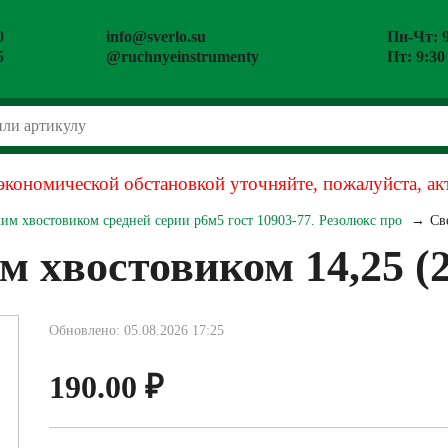
0
info@sverlo.su
Пн-Чт: 9
5
@ruchnyeinstrumenty
Пт: 9:30
экономической обстановкой уточняйте, пожалуйста, ак
ким хвостовиком средней серии р6м5 гост 10903-77. Резолюкс про
Св
м хвостовиком 14,25 (2
Обновлено: 05.08.2026 17:25
190.00
₽