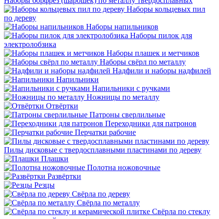
Наборы борфрез (шарошек) по металлу твердосплавных
Наборы кольцевых пил
по дереву
Наборы напильников
Наборы пилок для
электролобзика
Наборы плашек и метчиков
Наборы свёрл по металлу
Надфили и наборы надфилей
Напильники
Напильники с ручками
Ножницы по металлу
Отвёртки
Патроны сверлильные
Переходники для патронов
Перчатки рабочие
Пилы дисковые с твердосплавными пластинами по дереву
Плашки
Полотна ножовочные
Развёртки
Резцы
Свёрла по дереву
Свёрла по металлу
Свёрла по стеклу