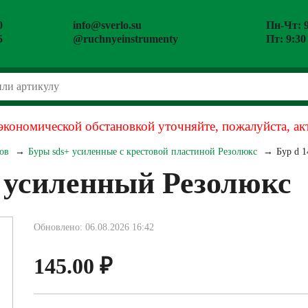
0
info@sverlo.su
Пн-Чт: 9
5
@ruchnyeinstrumenty
Пт: 9:30
экономической обстановкой уточняйте, пожалуйста, ак
ов
Буры sds+ усиленные с крестовой пластиной Резолюкс
Бур d 
+ усиленный Резолюкс
Обновлено: 06.08.2026 16:42
145.00
₽