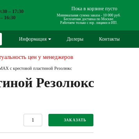
Пока в корзине пусто
:30 – 17:30
Минимальная сумма заказа -
10 000 руб.
 – 16:30
Бесплатная доставка по Москве.
Работаем только с юр. лицами и ИП.
Информация
Дилеры
Контакты
туальность цен у менеджеров
 MAX с крестовой пластиной Резолюкс
тиной Резолюкс
ЗАКАЗАТЬ