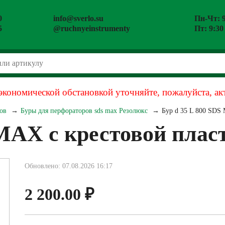
0
info@sverlo.su
Пн-Чт: 9
5
@ruchnyeinstrumenty
Пт: 9:30
экономической обстановкой уточняйте, пожалуйста, ак
ов
Буры для перфораторов sds max Резолюкс
Бур d 35 L 800 SDS
 MAX с крестовой плас
Обновлено: 07.08.2026 16:17
2 200.00
₽