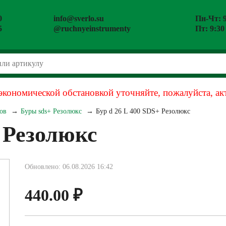
0
info@sverlo.su
Пн-Чт: 9
5
@ruchnyeinstrumenty
Пт: 9:30
экономической обстановкой уточняйте, пожалуйста, ак
ов
Буры sds+ Резолюкс
Бур d 26 L 400 SDS+ Резолюкс
+ Резолюкс
Обновлено: 06.08.2026 16:42
440.00
₽