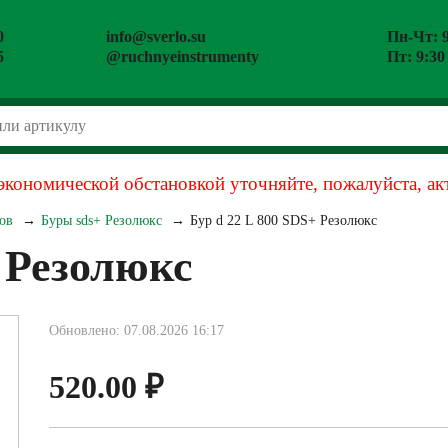
0
info@sverlo.su
Пн-Чт: 9
5
@ruchnyeinstrumenty
Пт: 9:30
экономической обстановкой уточняйте, пожалуйста, ак
ов
Буры sds+ Резолюкс
Бур d 22 L 800 SDS+ Резолюкс
+ Резолюкс
Обновлено: 07.08.2026 16:17
520.00
₽