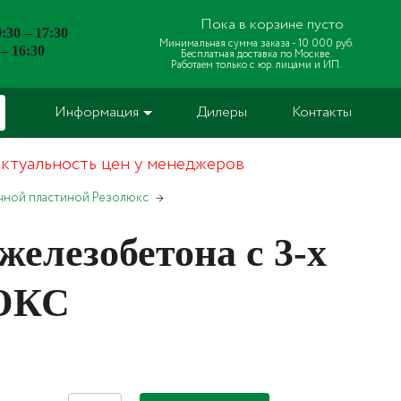
Пока в корзине пусто
:30 – 17:30
Минимальная сумма заказа -
10 000 руб.
 – 16:30
Бесплатная доставка по Москве.
Работаем только с юр. лицами и ИП.
Информация
Дилеры
Контакты
актуальность цен у менеджеров
очной пластиной Резолюкс
елезобетона с 3-х
ЛЮКС