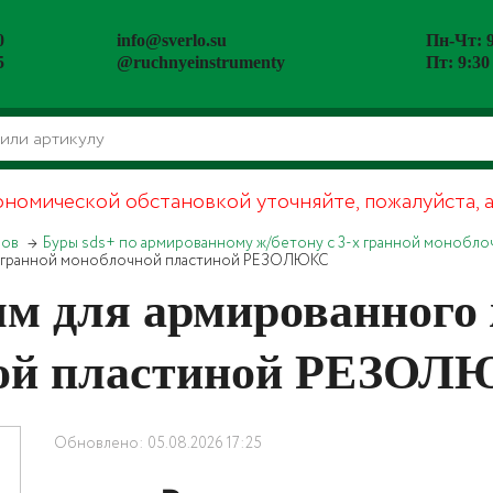
0
info@sverlo.su
Пн-Чт: 9
5
@ruchnyeinstrumenty
Пт: 9:30
ономической обстановкой уточняйте, пожалуйста, 
ров
Буры sds+ по армированному ж/бетону с 3-х гранной монобл
-х гранной моноблочной пластиной РЕЗОЛЮКС
м для армированного ж
ной пластиной РЕЗО
Обновлено: 05.08.2026 17:25