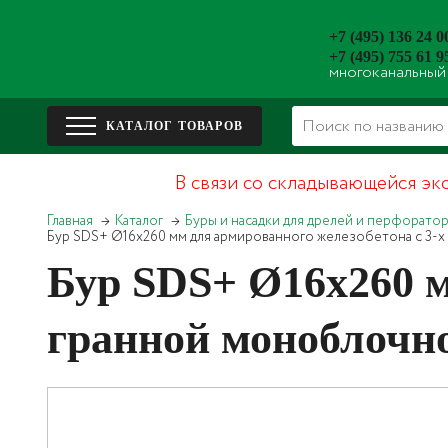
+7 (495) 136 24 0
+7 (495) 755 61 9
многоканальный
В связи со складывающейся эк
Главная
Каталог
Буры и насадки для дрелей и перфорато
Бур SDS+ Ø16х260 мм для армированного железобетона с 3
Бур SDS+ Ø16х260 м
гранной моноблоч