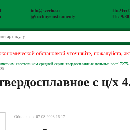
0
info@sverlo.su
Пн-Чт: 9
5
@ruchnyeinstrumenty
Пт: 9:30
экономической обстановкой уточняйте, пожалуйста, ак
ическим хвостовиком средней серии твердосплавные цельные гост17275-
029
твердосплавное с ц/х 4
Обновлено: 07.08.2026 16:17