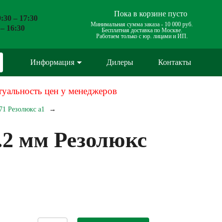
Пока в корзине пусто
:30 – 17:30
Минимальная сумма заказа -
10 000 руб.
 – 16:30
Бесплатная доставка по Москве.
Работаем только с юр. лицами и ИП.
Информация
Дилеры
Контакты
туальность цен у менеджеров
71 Резолюкс а1
.2 мм Резолюкс