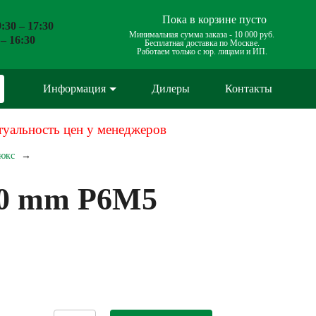
Пока в корзине пусто
:30 – 17:30
Минимальная сумма заказа -
10 000 руб.
 – 16:30
Бесплатная доставка по Москве.
Работаем только с юр. лицами и ИП.
Информация
Дилеры
Контакты
туальность цен у менеджеров
люкс
200 mm Р6М5