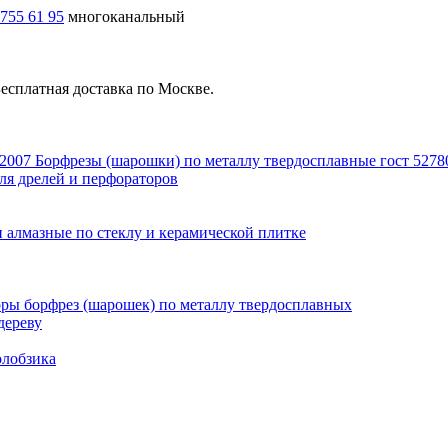
 755 61 95
многоканальный
есплатная доставка по Москве.
Борфрезы (шарошки) по металлу твердосплавные гост 5278
ля дрелей и перфораторов
 алмазные по стеклу и керамической плитке
ры борфрез (шарошек) по металлу твердосплавных
дереву
олобзика