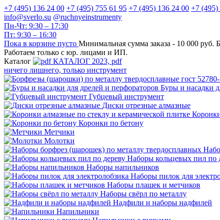
+7 (495) 136 24 00
+7 (495) 755 61 95
+7 (495) 136 24 00
+7 (495)
info@sverlo.su
@ruchnyeinstrumenty
Пн-Чт: 9:30 – 17:30
Пт: 9:30 – 16:30
Пока в корзине пусто
Минимальная сумма заказа -
10 000 руб.
Б
Работаем только с юр. лицами и ИП.
Каталог
КАТАЛОГ 2023, рdf
ничего лишнего, только инструмент
Буры и насадки д
Губцевый инструмент
Диски отрезные алмазные
Коронки
Коронки по бетону
Метчики
Молотки
Набо
Наборы кольцевых пил по 
Наборы напильников
Наборы пилок для электр
Наборы плашек и метчиков
Наборы свёрл по металлу
Надфили и наборы надфилей
Напильники