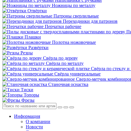
Напильники с ручками
Ножницы по металлу
Отвёртки
Патроны сверлильные
Переходники для патронов
Перчатки рабочие
Пи
Плашки
Полотна ножовочные
Развёртки
Резцы
Свёрла по дереву
Свёрла по металлу
Свёрла по стеклу и
Свёрла универсальные
Сверло-метчик комбиниро
Станочная оснастка
Тиски
Топоры
Фрезы
Информация
О компании
Новости