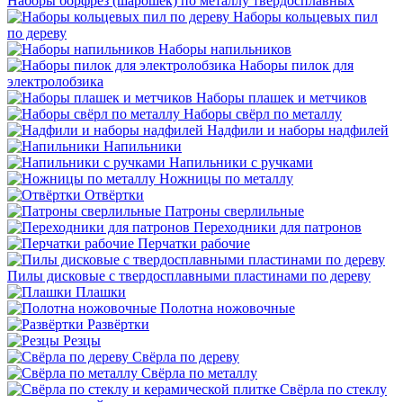
Наборы борфрез (шарошек) по металлу твердосплавных
Наборы кольцевых пил
по дереву
Наборы напильников
Наборы пилок для
электролобзика
Наборы плашек и метчиков
Наборы свёрл по металлу
Надфили и наборы надфилей
Напильники
Напильники с ручками
Ножницы по металлу
Отвёртки
Патроны сверлильные
Переходники для патронов
Перчатки рабочие
Пилы дисковые с твердосплавными пластинами по дереву
Плашки
Полотна ножовочные
Развёртки
Резцы
Свёрла по дереву
Свёрла по металлу
Свёрла по стеклу