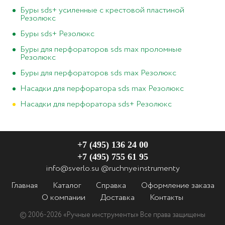
Буры sds+ усиленные с крестовой пластиной
Резолюкс
Буры sds+ Резолюкс
Буры для перфораторов sds max проломные
Резолюкс
Буры для перфораторов sds max Резолюкс
Насадки для перфоратора sds max Резолюкс
Насадки для перфоратора sds+ Резолюкс
+7 (495) 136 24 00
+7 (495) 755 61 95
info@sverlo.su
@ruchnyeinstrumenty
Главная
Каталог
Справка
Оформление заказа
О компании
Доставка
Контакты
© 2006-2026 «Ручные инструменты»
Все права защищены